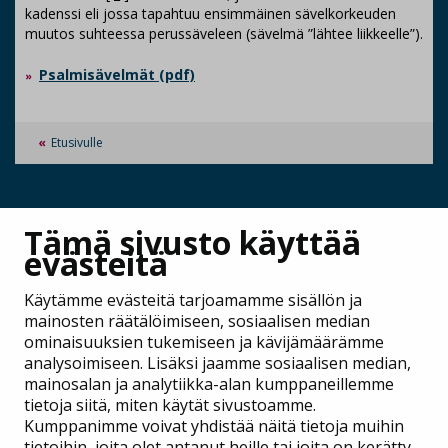
kadenssi eli jossa tapahtuu ensimmäinen sävelkorkeuden
muutos suhteessa perussäveleen (sävelmä ”lähtee liikkeelle”).
Psalmisävelmät (pdf)
Etusivulle
JAA
Tämä sivusto käyttää
evästeitä
Käytämme evästeitä tarjoamamme sisällön ja
mainosten räätälöimiseen, sosiaalisen median
ominaisuuksien tukemiseen ja kävijämäärämme
analysoimiseen. Lisäksi jaamme sosiaalisen median,
mainosalan ja analytiikka-alan kumppaneillemme
tietoja siitä, miten käytät sivustoamme.
Kumppanimme voivat yhdistää näitä tietoja muihin
tietoihin, joita olet antanut heille tai joita on kerätty,