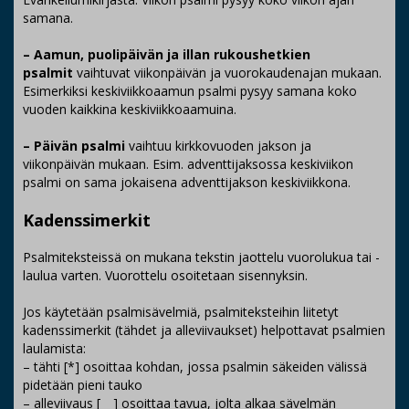
samana.
– Aamun, puolipäivän ja illan rukoushetkien
psalmit
vaihtuvat viikonpäivän ja vuorokaudenajan mukaan.
Esimerkiksi keskiviikkoaamun psalmi pysyy samana koko
vuoden kaikkina keskiviikkoaamuina.
– Päivän psalmi
vaihtuu kirkkovuoden jakson ja
viikonpäivän mukaan. Esim. adventtijaksossa keskiviikon
psalmi on sama jokaisena adventtijakson keskiviikkona.
Kadenssimerkit
Psalmiteksteissä on mukana tekstin jaottelu vuorolukua tai -
laulua varten. Vuorottelu osoitetaan sisennyksin.
Jos käytetään psalmisävelmiä, psalmiteksteihin liitetyt
kadenssimerkit (tähdet ja alleviivaukset) helpottavat psalmien
laulamista:
– tähti [*] osoittaa kohdan, jossa psalmin säkeiden välissä
pidetään pieni tauko
– alleviivaus [ _ ] osoittaa tavua, jolta alkaa sävelmän