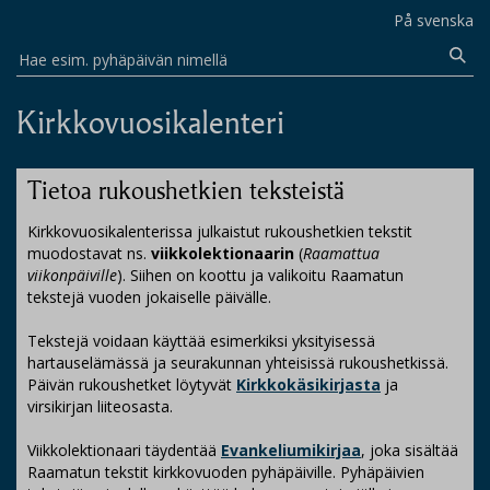
På svenska
Hae esim. pyhäpäivän nimellä
Kirkkovuosikalenteri
Tietoa rukoushetkien teksteistä
Kirkkovuosikalenterissa julkaistut rukoushetkien tekstit
muodostavat ns.
viikkolektionaarin
(
Raamattua
viikonpäiville
). Siihen on koottu ja valikoitu Raamatun
tekstejä vuoden jokaiselle päivälle.
Tekstejä voidaan käyttää esimerkiksi yksityisessä
hartauselämässä ja seurakunnan yhteisissä rukoushetkissä.
Päivän rukoushetket löytyvät
Kirkkokäsikirjasta
ja
virsikirjan liiteosasta.
Viikkolektionaari täydentää
Evankeliumikirjaa
, joka sisältää
Raamatun tekstit kirkkovuoden pyhäpäiville. Pyhäpäivien