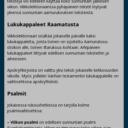
tekstejä voi edelleen käyttää koko sunnuntain jälkeisen
viikon. Viikkolektionaarissa pyhäpäivien tekstit löytyvät
yleensä sunnuntain aamurukouksen teksteistä.
Lukukappaleet Raamatusta
Viikkolektionaari sisältää jokaiselle päivälle kaksi
lukukappaletta, joista toinen on sijoitettu Aamurukous-
otsikon alle, toinen Iltarukous-kohtaan. Arkipäivien
lukukappaleet liittyvät edellisen sunnuntain teksteihin ja
aiheeseen.
Apokryfikirjoista on valittu yksi teksti jokaiselle kirkkovuoden
viikolle. Myös joillekin Vanhan testamentin lukukappaleille on
vaihtoehtona apokryfiteksti.
Psalmit
Jokaisessa rukoushetkessä on tarjolla kolme
psalmivaihtoehtoa:
– Viikon psalmi
on edellisen sunnuntain psalmi
Evankeliumikirjasta. Viikon psalmi pysyy koko viikon ajan