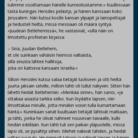
tulimme osoittamaan hänelle kunnioitustamme.» Kuullessaan
tästä kuningas Herodes pelästyi, ja hänen kanssaan koko
Jerusalem. Hän kutsui koolle kansan ylipapit ja lainopettajat
ja tiedusteli heiltä, missä messiaan oli määrä syntyä.
»Juudean Betlehemissä», he vastasivat, »sillä näin on
ilmoitettu profeetan kirjassa:
– Sinä, Juudan Betlehem,
et ole suinkaan vähäisin heimosi valtiaista,
sillä sinusta lähtee hallitsija,
joka on kaitseva kansaani Israelia.»
Silloin Herodes kutsui salaa tietäjät luokseen ja otti heiltä
juurta jaksain selville, milloin tähti oli tullut näkyviin. Sitten hän
lähetti heidät Betlehemiin. »Menkää sinne», hän sanoi, »ja
ottakaa asiasta tarkka selko. Kun löydätte lapsen, niin
ilmoittakaa minulle, jotta minäkin voisin tulla kumartamaan
häntä.» Kuninkaan sanat kuultuaan tietäjät lähtivät matkaan,
ja tähti, jonka he olivat nähneet nousevan taivaalle, kulki
heidän edellään. Kun tähti tuli sen paikan yläpuolelle, missä
lapsi oli, se pysähtyi siihen. Miehet näkivät tähden, ja heidät
valtasi suuri ilo. He menivät taloon ja näkivät lapsen ja hänen