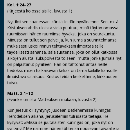
Kol. 1:24–27
(Kirjeestä kolossalaisille, luvusta 1)
Nyt iloitsen saadessani kärsiä teidän hyväksenne. Sen, mitä
Kristuksen ahdistuksista vielä puuttuu, minä täytän omassa
ruumiissani hänen ruumiinsa hyväksi, joka on seurakunta.
Minusta on tullut sen palvelija, kun Jumala suunnitelmansa
mukaisesti uskoi minun tehtäväkseni ilmoittaa teille
täydellisesti sanansa, salaisuutensa, joka on ollut kätkössä
aikojen alusta, sukupolvesta toiseen, mutta jonka Jumala nyt
on paljastanut pyhilleen. Hän on tahtonut antaa heille
tiedoksi, miten häikäisevän kirkas on tämä kaikille kansoille
ilmaistava salaisuus: Kristus teidän keskellänne, kirkkauden
toivo.
Matt. 2:1–12
(Evankeliumista Matteuksen mukaan, luvusta 2)
Kun Jeesus oli syntynyt Juudean Betlehemissä kuningas
Herodeksen aikana, Jerusalemiin tuli idästä tietäjiä. He
kysyivät: »Missä se juutalaisten kuningas on, joka nyt on
syntynyt? Me näimme hänen tähtensä nousevan taivaalle ja