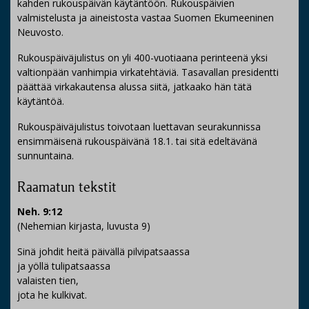
kahden rukouspäivän käytäntöön. Rukouspäivien
valmistelusta ja aineistosta vastaa Suomen Ekumeeninen
Neuvosto.
Rukouspäiväjulistus on yli 400-vuotiaana perinteenä yksi
valtionpään vanhimpia virkatehtäviä. Tasavallan presidentti
päättää virkakautensa alussa siitä, jatkaako hän tätä
käytäntöä.
Rukouspäiväjulistus toivotaan luettavan seurakunnissa
ensimmäisenä rukouspäivänä 18.1. tai sitä edeltävänä
sunnuntaina.
Raamatun tekstit
Neh. 9:12
(Nehemian kirjasta, luvusta 9)
Sinä johdit heitä päivällä pilvipatsaassa
ja yöllä tulipatsaassa
valaisten tien,
jota he kulkivat.