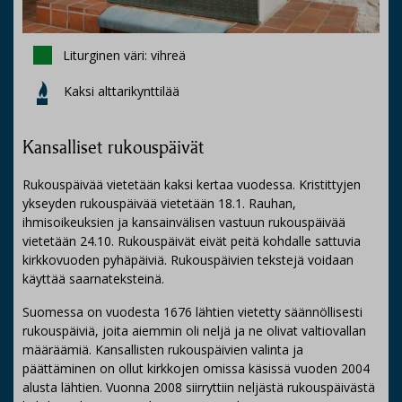
Liturginen väri: vihreä
Kaksi alttarikynttilää
Kansalliset rukouspäivät
Rukouspäivää vietetään kaksi kertaa vuodessa. Kristittyjen
ykseyden rukouspäivää vietetään 18.1. Rauhan,
ihmisoikeuksien ja kansainvälisen vastuun rukouspäivää
vietetään 24.10. Rukouspäivät eivät peitä kohdalle sattuvia
kirkkovuoden pyhäpäiviä. Rukouspäivien tekstejä voidaan
käyttää saarnateksteinä.
Suomessa on vuodesta 1676 lähtien vietetty säännöllisesti
rukouspäiviä, joita aiemmin oli neljä ja ne olivat valtiovallan
määräämiä. Kansallisten rukouspäivien valinta ja
päättäminen on ollut kirkkojen omissa käsissä vuoden 2004
alusta lähtien. Vuonna 2008 siirryttiin neljästä rukouspäivästä