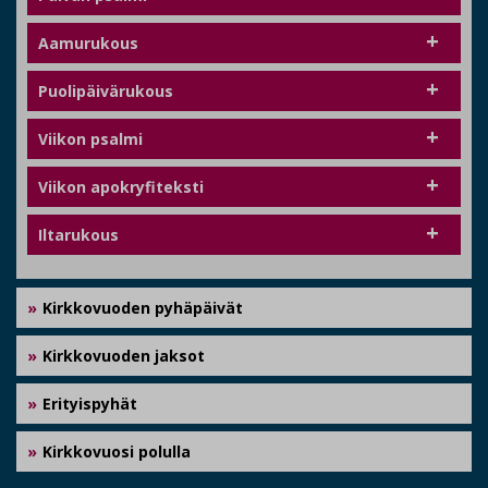
Aamurukous
Puolipäivärukous
Viikon psalmi
Viikon apokryfiteksti
Iltarukous
Kirkkovuoden pyhäpäivät
Kirkkovuoden jaksot
Erityispyhät
Kirkkovuosi polulla