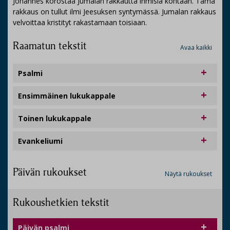
Johannes korostaa Jumalan rakkautta ihmisiä kohtaan. Tämä
rakkaus on tullut ilmi Jeesuksen syntymässä. Jumalan rakkaus
velvoittaa kristityt rakastamaan toisiaan.
Raamatun tekstit
Avaa kaikki
Psalmi
Ensimmäinen lukukappale
Toinen lukukappale
Evankeliumi
Päivän rukoukset
Näytä rukoukset
Rukoushetkien tekstit
Päivän psalmi