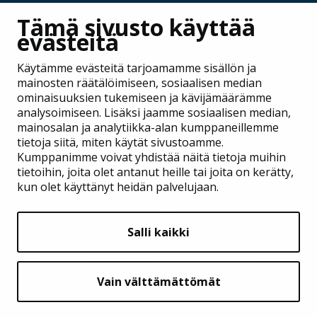
JAA
Tämä sivusto käyttää
evästeitä
Käytämme evästeitä tarjoamamme sisällön ja
mainosten räätälöimiseen, sosiaalisen median
ominaisuuksien tukemiseen ja kävijämäärämme
analysoimiseen. Lisäksi jaamme sosiaalisen median,
mainosalan ja analytiikka-alan kumppaneillemme
tietoja siitä, miten käytät sivustoamme.
Kumppanimme voivat yhdistää näitä tietoja muihin
tietoihin, joita olet antanut heille tai joita on kerätty,
Kirkkokäsikirja
kun olet käyttänyt heidän palvelujaan.
Raamattu
Virsikirja
Salli kaikki
Kirkkovuosi selkosuomeksi
Aineistoa
jumalanpalveluksiin
Kirkkovuosi polulla
Vain välttämättömät
Kirkkokolehdit
Hakemistot, liitteet ja