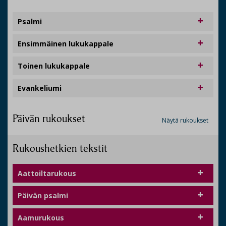
Psalmi
Ensimmäinen lukukappale
Toinen lukukappale
Evankeliumi
Päivän rukoukset
Näytä rukoukset
Rukoushetkien tekstit
Aattoiltarukous
Päivän psalmi
Aamurukous