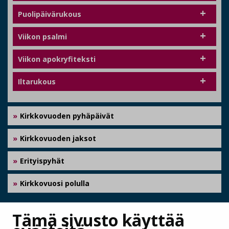
Puolipäivärukous
Viikon psalmi
Viikon apokryfiteksti
Iltarukous
Kirkkovuoden pyhäpäivät
Kirkkovuoden jaksot
Erityispyhät
Kirkkovuosi polulla
JAA
Tämä sivusto käyttää