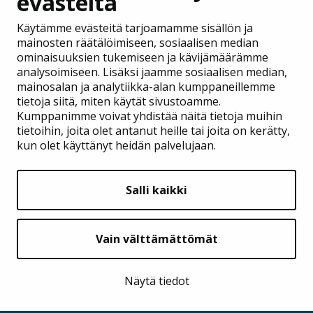
evästeitä
Käytämme evästeitä tarjoamamme sisällön ja
mainosten räätälöimiseen, sosiaalisen median
ominaisuuksien tukemiseen ja kävijämäärämme
analysoimiseen. Lisäksi jaamme sosiaalisen median,
mainosalan ja analytiikka-alan kumppaneillemme
tietoja siitä, miten käytät sivustoamme.
Kumppanimme voivat yhdistää näitä tietoja muihin
tietoihin, joita olet antanut heille tai joita on kerätty,
Kirkkokäsikirja
kun olet käyttänyt heidän palvelujaan.
Raamattu
Virsikirja
Salli kaikki
Kirkkovuosi selkosuomeksi
Aineistoa
jumalanpalveluksiin
Kirkkovuosi polulla
Vain välttämättömät
Kirkkokolehdit
Hakemistot, liitteet ja
Näytä tiedot
taustatietoa