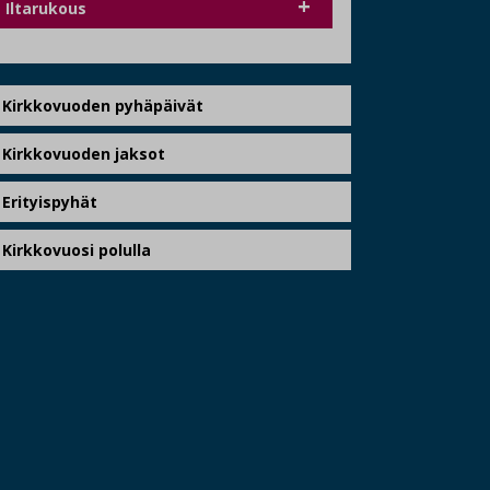
Iltarukous
Kirkkovuoden pyhäpäivät
Kirkkovuoden jaksot
Erityispyhät
Kirkkovuosi polulla