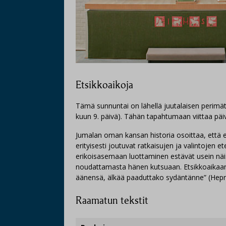
Etsikkoaikoja
Tämä sunnuntai on lähellä juutalaisen perimä
kuun 9. päivä). Tähän tapahtumaan viittaa päi
Jumalan oman kansan historia osoittaa, että e
erityisesti joutuvat ratkaisujen ja valintojen 
erikoisasemaan luottaminen estävät usein näi
noudattamasta hänen kutsuaan. Etsikkoaikaan 
äänensä, älkää paaduttako sydäntänne” (Hepr.
Raamatun tekstit