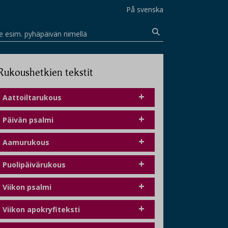
På svenska
e esim. pyhäpäivän nimellä
Rukoushetkien tekstit
Aattoiltarukous
Päivän psalmi
Aamurukous
Puolipäivärukous
Viikon psalmi
Viikon apokryfiteksti