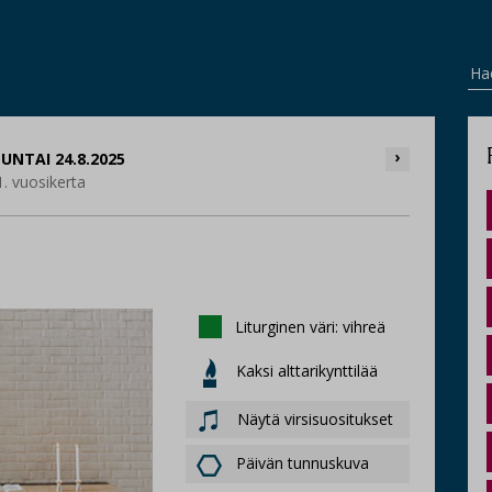
Ha
›
UNTAI 24.8.2025
1. vuosikerta
Liturginen väri: vihreä
Kaksi alttarikynttilää
Näytä virsisuositukset
Päivän tunnuskuva