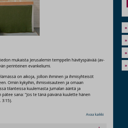
tiedon mukaista Jerusalemin temppelin hävityspäivää (av-
vän perinteinen evankeliumi.
lämässä on aikoja, jolloin ihminen ja ihmisyhteisöt
eteen. Omiin kykyihin, ihmisviisauteen ja omaan
ssä tilanteissa kuulemasta Jumalan ääntä ja
pätee sana: ”Jos te tänä päivänä kuulette hänen
 3:15).
Avaa kaikki