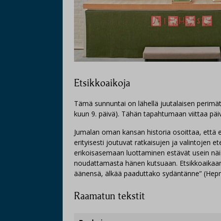
Etsikkoaikoja
Tämä sunnuntai on lähellä juutalaisen perimä
kuun 9. päivä). Tähän tapahtumaan viittaa päi
Jumalan oman kansan historia osoittaa, että e
erityisesti joutuvat ratkaisujen ja valintojen 
erikoisasemaan luottaminen estävät usein näi
noudattamasta hänen kutsuaan. Etsikkoaikaan 
äänensä, älkää paaduttako sydäntänne” (Hepr.
Raamatun tekstit