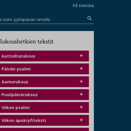
På svenska
e esim. pyhäpäivän nimellä
Rukoushetkien tekstit
Aattoiltarukous
Päivän psalmi
Aamurukous
Puolipäivärukous
Viikon psalmi
Viikon apokryfiteksti