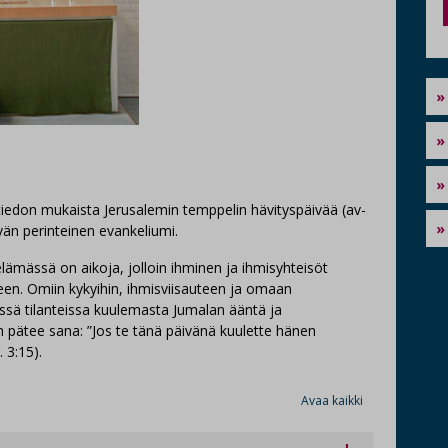
tiedon mukaista Jerusalemin temppelin hävityspäivää (av-
vän perinteinen evankeliumi.
lämässä on aikoja, jolloin ihminen ja ihmisyhteisöt
eteen. Omiin kykyihin, ihmisviisauteen ja omaan
ssä tilanteissa kuulemasta Jumalan ääntä ja
pätee sana: ”Jos te tänä päivänä kuulette hänen
 3:15).
Avaa kaikki