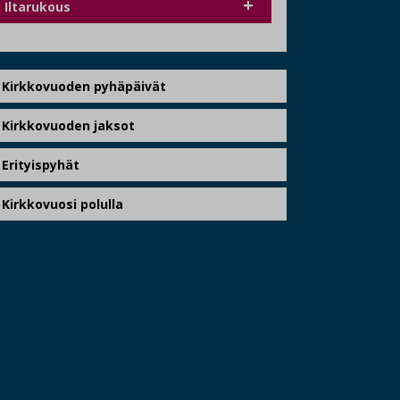
Iltarukous
Kirkkovuoden pyhäpäivät
Kirkkovuoden jaksot
Erityispyhät
Kirkkovuosi polulla