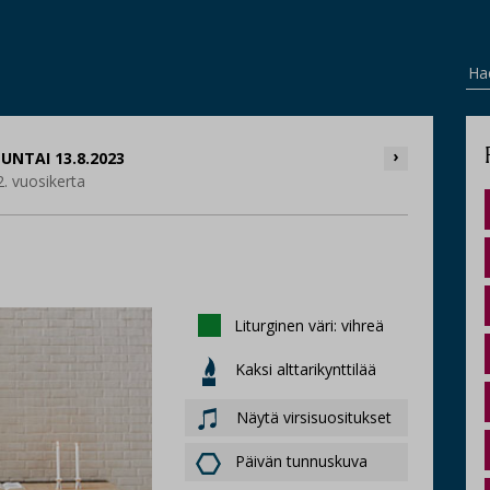
Ha
›
UNTAI 13.8.2023
2. vuosikerta
Liturginen väri: vihreä
Kaksi alttarikynttilää
Näytä virsisuositukset
Päivän tunnuskuva