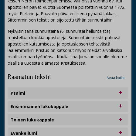
keisari Neron toimeenpanemissa vainoissa vuonna 67. Kun
apostolien päivät Ruotsi-Suomessa poistettiin vuonna 1772,
myös Pietarin ja Paavalin päivä erillisenä pyhänä lakkasi.
Sittemmin sen tekstit on sijoitettu tähän sunnuntaihin.
Nykyisin tänä sunnuntaina (6. sunnuntai helluntaista)
muistellaan kaikkia apostoleja. Sunnuntain tekstit puhuvat
apostolien kutsumisesta ja opetuslapsen tehtävästä
laajemminkin. Kristus on katsonut myös meidät arvollisiksi
osallistumaan työhönsä. Kuuliaisina Jumalan sanalle olemme
osallisia uudesta elämästä Kristuksessa.
Raamatun tekstit
Avaa kaikki
Psalmi
Ensimmäinen lukukappale
Toinen lukukappale
Evankeliumi