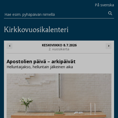
På svenska
Hae esim. pyhäpäivän nimellä
Kirkkovuosikalenteri
KESKIVIIKKO 8.7.2026
‹
›
2. vuosikerta
Apostolien päivä – arkipäivät
Helluntaijakso, helluntain jälkeinen aika