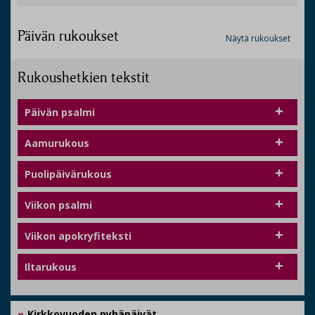
Päivän rukoukset
Näytä rukoukset
Rukoushetkien tekstit
Päivän psalmi
Aamurukous
Puolipäivärukous
Viikon psalmi
Viikon apokryfiteksti
Iltarukous
Kirkkovuoden pyhäpäivät